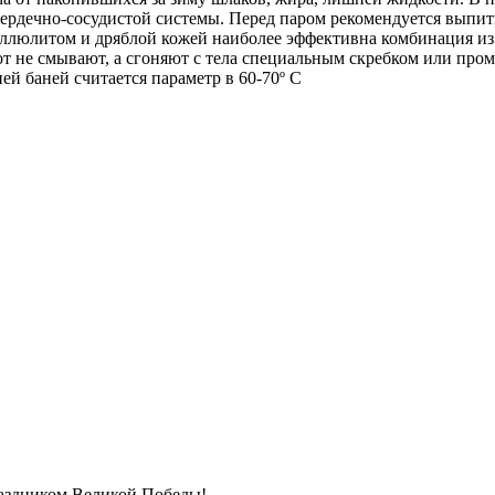
 сердечно-сосудистой системы. Перед паром рекомендуется выпи
целлюлитом и дряблой кожей наиболее эффективна комбинация из
от не смывают, а сгоняют с тела специальным скребком или про
й баней считается параметр в 60-70º С
праздником Великой Победы!