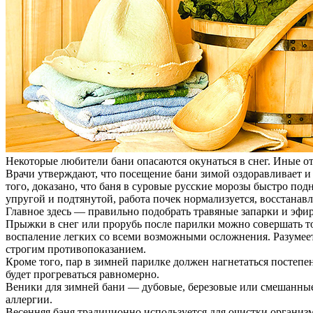
Некоторые любители бани опасаются окунаться в снег. Иные о
Врачи утверждают, что посещение бани зимой оздоравливает и 
того, доказано, что баня в суровые русские морозы быстро под
упругой и подтянутой, работа почек нормализуется, восстанавл
Главное здесь — правильно подобрать травяные запарки и эф
Прыжки в снег или прорубь после парилки можно совершать тол
воспаление легких со всеми возможными осложнения. Разумеет
строгим противопоказанием.
Кроме того, пар в зимней парилке должен нагнетаться постепен
будет прогреваться равномерно.
Веники для зимней бани — дубовые, березовые или смешанные 
аллергии.
Весенняя баня традиционно используется для очистки организм