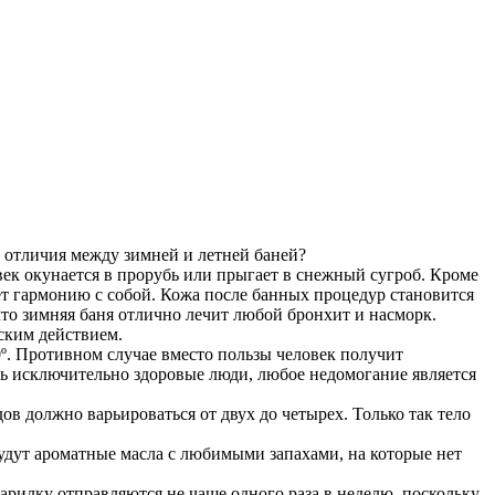
и отличия между зимней и летней баней?
век окунается в прорубь или прыгает в снежный сугроб. Кроме
ает гармонию с собой. Кожа после банных процедур становится
что зимняя баня отлично лечит любой бронхит и насморк.
ским действием.
0º. Противном случае вместо пользы человек получит
ь исключительно здоровые люди, любое недомогание является
ов должно варьироваться от двух до четырех. Только так тело
удут ароматные масла с любимыми запахами, на которые нет
арилку отправляются не чаще одного раза в неделю, поскольку