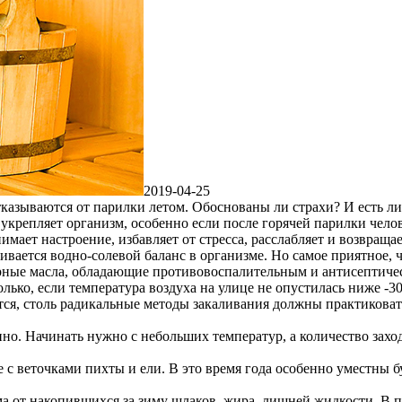
2019-04-25
тказываются от парилки летом. Обоснованы ли страхи? И есть л
укрепляет организм, особенно если после горячей парилки чело
нимает настроение, избавляет от стресса, расслабляет и возвращ
ивается водно-солевой баланс в организме. Но самое приятное, 
ирные масла, обладающие противовоспалительным и антисептиче
ько, если температура воздуха на улице не опустилась ниже -3
ся, столь радикальные методы закаливания должны практиковат
но. Начинать нужно с небольших температур, а количество заход
с веточками пихты и ели. В это время года особенно уместны б
а от накопившихся за зиму шлаков, жира, лишней жидкости. В п